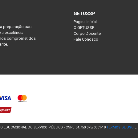
GETUSSP
Página Inicial
na preparação para
O GETUSSP
la excelência
Corpo Docente
tamos comprometidos
Fale Conosco
ante.
 EDUCACIONAL DO SERVIÇO PÚBLICO - CNPJ 54.750.075/0001-19
TERMOS DE USO
E