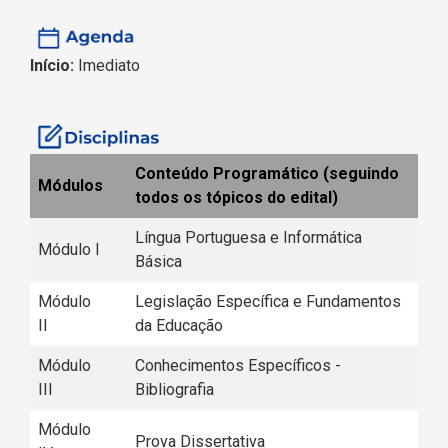
Início:
Imediato
Conteúdo Programático (seguindo
Módulos
todos os tópicos do edital)
Língua Portuguesa e Informática
Módulo I
Básica
Módulo
Legislação Específica e Fundamentos
II
da Educação
Módulo
Conhecimentos Específicos -
III
Bibliografia
Módulo
Prova Dissertativa