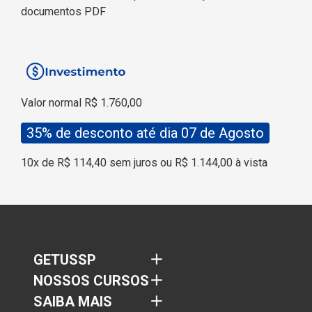
documentos PDF
V
alor normal R$ 1.760,00
35% de desconto até dia 07 de Agosto
10x de R$
114,4
0 sem juros ou R$
1.144
,00 à vist
a
GETUSSP
NOSSOS CURSOS
SAIBA MAIS