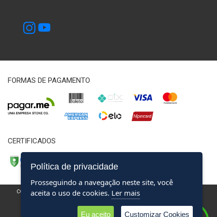
FORMAS DE PAGAMENTO
CERTIFICADOS
Política de privacidade
Prosseguindo a navegação neste site, você
aceita o uso de cookies.
Ler mais
COPYRIGHT @2024 CENTRO EDUCACIONAL DO SERVIÇO PÚBLICO - CNPJ
54.750.075/0001-19
TERMOS DE USO
E
POLÍTICA DE PRIVACIDADE
Eu aceito
Customizar Cookies